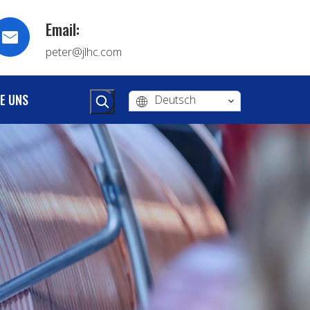
Email:
peter@jlhc.com
E UNS
Deutsch