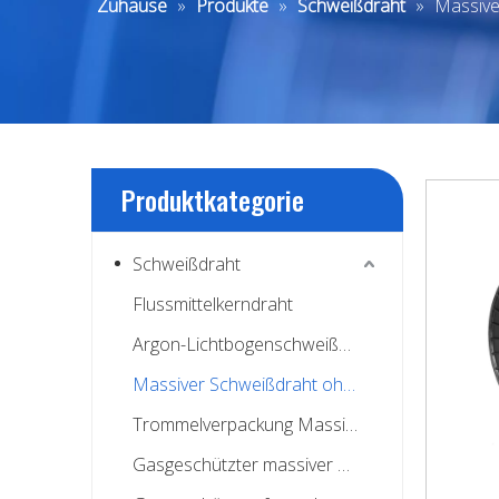
Zuhause
»
Produkte
»
Schweißdraht
»
Massive
Produktkategorie
Schweißdraht
Flussmittelkerndraht
Argon-Lichtbogenschweißdraht
Massiver Schweißdraht ohne Kupfer
Trommelverpackung Massiver Schweißdraht
Gasgeschützter massiver Schweißdraht