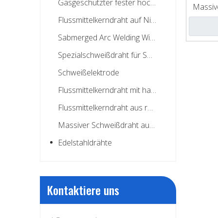
Gasgeschützter fester hochfester Schweißdraht
Massiv
Flussmittelkerndraht auf Nickelbasis
Sabmerged Arc Welding Wire
Spezialschweißdraht für Spulennägel
Schweißelektrode
Flussmittelkerndraht mit harter Oberfläche
Flussmittelkerndraht aus rostfreiem Stahl
Massiver Schweißdraht aus rostfreiem Stahl
Edelstahldrähte
Kontaktiere uns