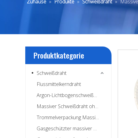
Zuhause
»
Produkte
»
Schweißdraht
»
Massive
Produktkategorie
Schweißdraht
Flussmittelkerndraht
Argon-Lichtbogenschweißdraht
Massiver Schweißdraht ohne Kupfer
Trommelverpackung Massiver Schweißdraht
Gasgeschützter massiver Schweißdraht