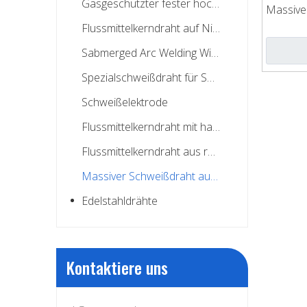
Gasgeschützter fester hochfester Schweißdraht
Massive
Flussmittelkerndraht auf Nickelbasis
Sabmerged Arc Welding Wire
Spezialschweißdraht für Spulennägel
Schweißelektrode
Flussmittelkerndraht mit harter Oberfläche
Flussmittelkerndraht aus rostfreiem Stahl
Massiver Schweißdraht aus rostfreiem Stahl
Edelstahldrähte
Kontaktiere uns