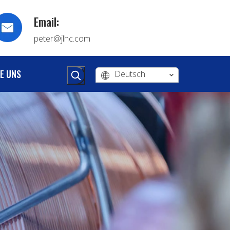
Email:
peter@jlhc.com
E UNS
Deutsch